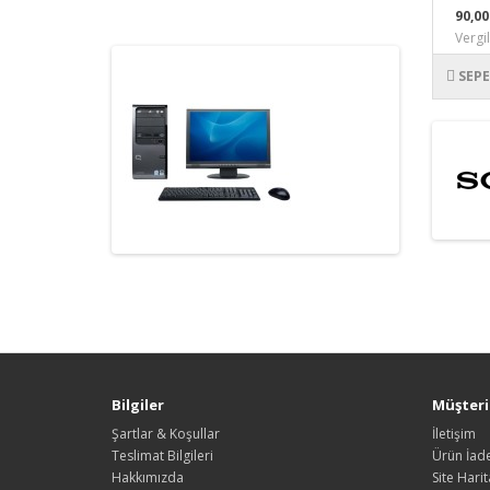
90,0
Vergi
SEPE
Bilgiler
Müşteri 
Şartlar & Koşullar
İletişim
Teslimat Bilgileri
Ürün İade
Hakkımızda
Site Harit