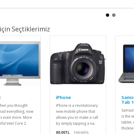
 için Seçtiklerimiz
c
iPhone
Sams
Tab 1
when you thought
iPhone is a revolutionary
Samsun
had everything, now
new mobile phone that
is the 
´s even more. More
allows you to make a call
tablet
ful Intel Core 2
by simply tapping a na..
thickne
80,00TL
100,00TL