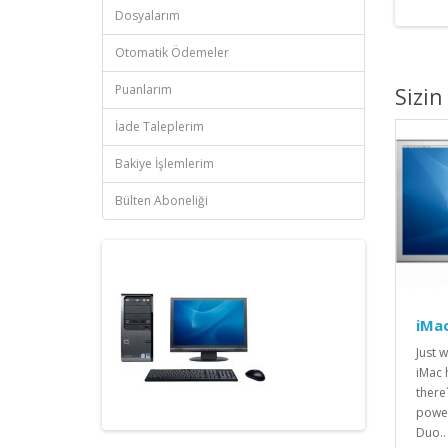
Dosyalarım
Otomatik Ödemeler
Puanlarım
Sizin
İade Taleplerim
Bakiye İşlemlerim
Bülten Aboneliği
iMa
Just 
iMac 
there
power
Duo..