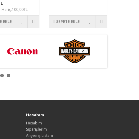
TL
r Hariç:100,00TL
E EKLE
SEPETE EKLE
Hesabım
Hesabım
Siparişlerim
Alışveriş Listem