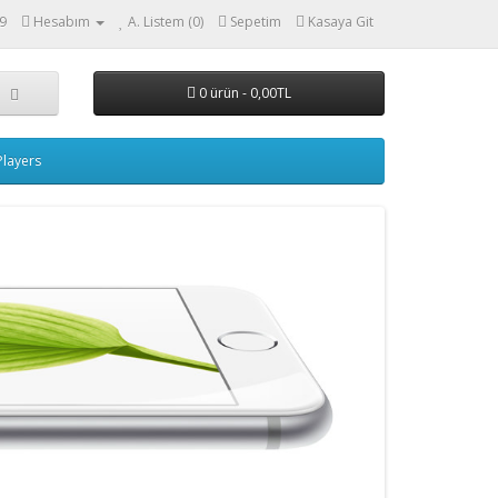
9
Hesabım
A. Listem (0)
Sepetim
Kasaya Git
0 ürün - 0,00TL
layers