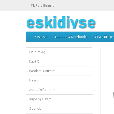
TL
Para Birimi
Masaüstü
Laptops & Notebooks
Çevre Bileşen
Oturum Aç
Kayıt Ol
Parolamı Unuttum
Hesabım
Adres Defterlerim
Alışveriş Listem
Siparişlerim