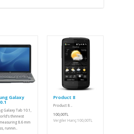
ung Galaxy
Product 8
0.1
Product 8 ..
g Galaxy Tab 10.1,
100,00TL
world’s thinnest
Vergiler Hariç:100,00TL
, measuring 8.6 mm
ss, runnin..