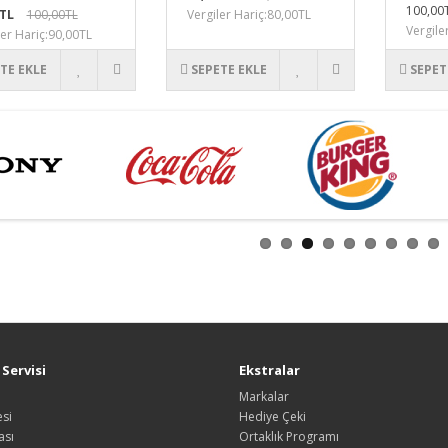
100,00
0TL
100,00TL
Vergiler Hariç:80,00TL
Vergile
ler Hariç:90,00TL
TE EKLE
SEPETE EKLE
SEPET
Servisi
Ekstralar
Markalar
si
Hediye Çeki
ası
Ortaklık Programı