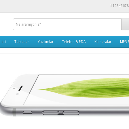
12345678
leri
Tabletler
Yazılımlar
Telefon & PDA
Kameralar
MP3 P