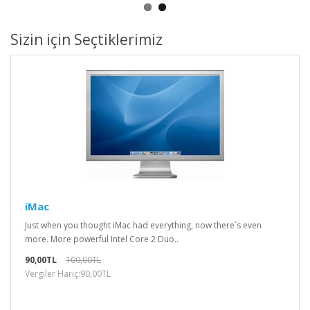
Sizin için Seçtiklerimiz
iMac
Just when you thought iMac had everything, now there´s even
more. More powerful Intel Core 2 Duo..
90,00TL
100,00TL
Vergiler Hariç:90,00TL