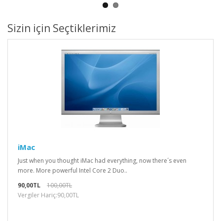
Sizin için Seçtiklerimiz
iMac
Just when you thought iMac had everything, now there´s even
more. More powerful Intel Core 2 Duo..
90,00TL
100,00TL
Vergiler Hariç:90,00TL